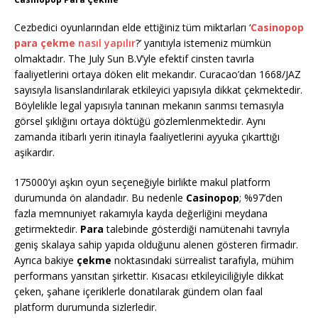
Cezbedici oyunlarından elde ettiğiniz tüm miktarları ‘
Casinopop
para çekme
nasıl yapılır
?’ yanıtıyla istemeniz mümkün
olmaktadır. The July Sun B.V’yle efektif cinsten tavırla
faaliyetlerini ortaya döken elit mekandır. Curacao’dan 1668/JAZ
sayısıyla lisanslandırılarak etkileyici yapısıyla dikkat çekmektedir.
Böylelikle legal yapısıyla tanınan mekanın sarımsı temasıyla
görsel şıklığını ortaya döktüğü gözlemlenmektedir. Aynı
zamanda itibarlı yerin itinayla faaliyetlerini ayyuka çıkarttığı
aşikardır.
175000’yi aşkın oyun seçeneğiyle birlikte makul platform
durumunda ön alandadır. Bu nedenle
Casinopop
; %97’den
fazla memnuniyet rakamıyla kayda değerliğini meydana
getirmektedir.
Para
talebinde gösterdiği namütenahi tavrıyla
geniş skalaya sahip yapıda olduğunu alenen gösteren firmadır.
Ayrıca bakiye
çekme
noktasındaki sürrealist tarafıyla, mühim
performans yansıtan şirkettir. Kısacası etkileyiciliğiyle dikkat
çeken, şahane içeriklerle donatılarak gündem olan faal
platform durumunda sizlerledir.