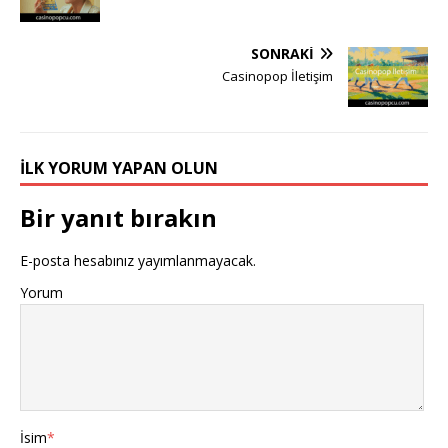
SONRAKI
Casinopop İletişim
İLK YORUM YAPAN OLUN
Bir yanıt bırakın
E-posta hesabınız yayımlanmayacak.
Yorum
İsim
*