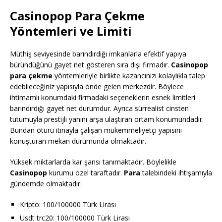
Casinopop Para Çekme
Yöntemleri ve Limiti
Müthiş seviyesinde barındırdığı imkanlarla efektif yapıya
büründüğünü gayet net gösteren sıra dışı firmadır.
Casinopop
para çekme
yöntemleriyle birlikte kazancınızı kolaylıkla talep
edebileceğiniz yapısıyla önde gelen merkezdir. Böylece
ihtimamlı konumdaki firmadaki seçeneklerin esnek limitleri
barındırdığı gayet net durumdur. Ayrıca sürrealist cinsten
tutumuyla prestijli yanını arşa ulaştıran ortam konumundadır.
Bundan ötürü itinayla çalışan mükemmeliyetçi yapısını
konuşturan mekan durumunda olmaktadır.
Yüksek miktarlarda kar şansı tanımaktadır. Böylelikle
Casinopop
kurumu özel taraftadır.
Para
talebindeki ihtişamıyla
gündemde olmaktadır.
Kripto: 100/100000 Türk Lirası
Usdt trc20: 100/100000 Türk Lirası