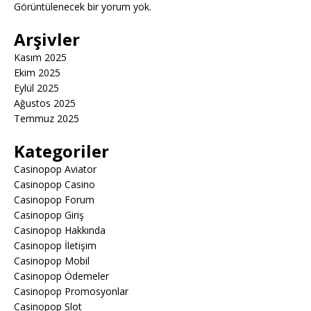
Görüntülenecek bir yorum yok.
Arşivler
Kasım 2025
Ekim 2025
Eylül 2025
Ağustos 2025
Temmuz 2025
Kategoriler
Casinopop Aviator
Casinopop Casino
Casinopop Forum
Casinopop Giriş
Casinopop Hakkında
Casinopop İletişim
Casinopop Mobil
Casinopop Ödemeler
Casinopop Promosyonlar
Casinopop Slot