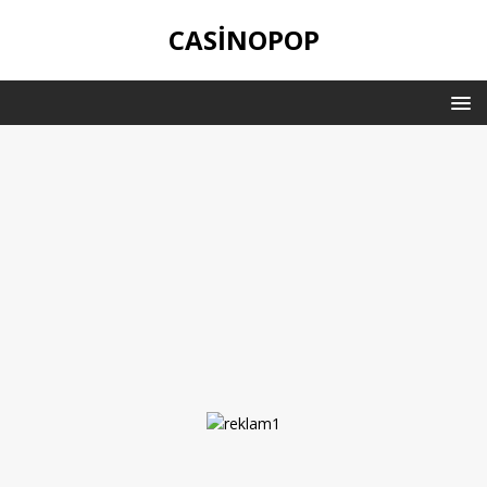
CASINOPOP