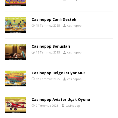
Casinopop Canlı Destek
18 Temmuz 2025
casinopop
Casinopop Bonusları
15 Temmuz 2025
casinopop
Casinopop Belge İstiyor Mu?
12 Temmuz 2025
casinopop
Casinopop Aviator Uçak Oyunu
9 Temmuz 2025
casinopop