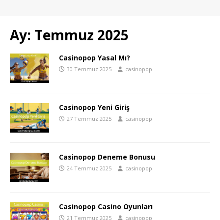
Ay:
Temmuz 2025
Casinopop Yasal Mı?
30 Temmuz 2025
casinopop
Casinopop Yeni Giriş
27 Temmuz 2025
casinopop
Casinopop Deneme Bonusu
24 Temmuz 2025
casinopop
Casinopop Casino Oyunları
21 Temmuz 2025
casinopop