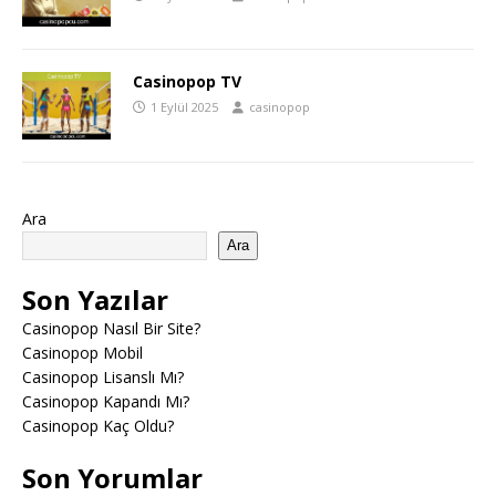
Casinopop TV
1 Eylül 2025
casinopop
Ara
Ara
Son Yazılar
Casinopop Nasıl Bir Site?
Casinopop Mobil
Casinopop Lisanslı Mı?
Casinopop Kapandı Mı?
Casinopop Kaç Oldu?
Son Yorumlar