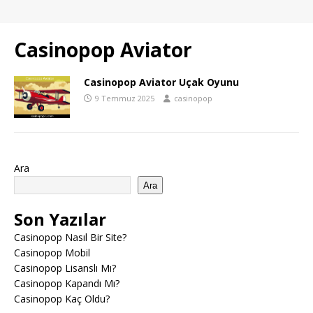
Casinopop Aviator
Casinopop Aviator Uçak Oyunu
9 Temmuz 2025
casinopop
Ara
Ara
Son Yazılar
Casinopop Nasıl Bir Site?
Casinopop Mobil
Casinopop Lisanslı Mı?
Casinopop Kapandı Mı?
Casinopop Kaç Oldu?