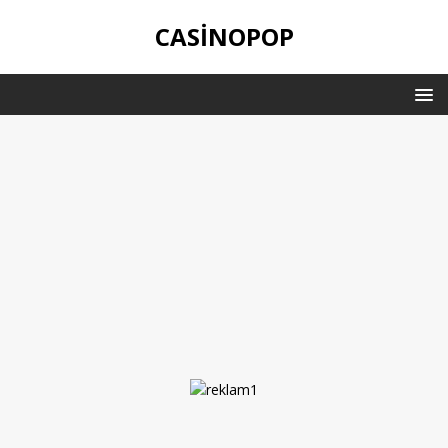
CASINOPOP