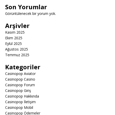
Son Yorumlar
Görüntülenecek bir yorum yok.
Arşivler
Kasım 2025
Ekim 2025
Eylül 2025
Ağustos 2025
Temmuz 2025
Kategoriler
Casinopop Aviator
Casinopop Casino
Casinopop Forum
Casinopop Giriş
Casinopop Hakkında
Casinopop İletişim
Casinopop Mobil
Casinopop Ödemeler