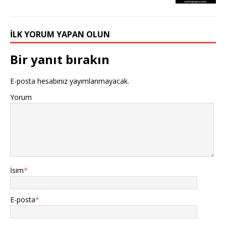
İLK YORUM YAPAN OLUN
Bir yanıt bırakın
E-posta hesabınız yayımlanmayacak.
Yorum
İsim
*
E-posta
*