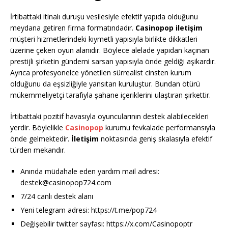
İrtibattaki itinalı duruşu vesilesiyle efektif yapıda olduğunu
meydana getiren firma formatındadır.
Casinopop iletişim
müşteri hizmetlerindeki kıymetli yapısıyla birlikte dikkatleri
üzerine çeken oyun alanıdır. Böylece alelade yapıdan kaçınan
prestijli şirketin gündemi sarsan yapısıyla önde geldiği aşikardır.
Ayrıca profesyonelce yönetilen sürrealist cinsten kurum
olduğunu da eşsizliğiyle yansıtan kuruluştur. Bundan ötürü
mükemmeliyetçi tarafıyla şahane içeriklerini ulaştıran şirkettir.
İrtibattaki pozitif havasıyla oyuncularının destek alabilecekleri
yerdir. Böylelikle
Casinopop
kurumu fevkalade performansıyla
önde gelmektedir.
İletişim
noktasında geniş skalasıyla efektif
türden mekandır.
Anında müdahale eden yardım mail adresi:
destek@casinopop724.com
7/24 canlı destek alanı
Yeni telegram adresi: https://t.me/pop724
Değişebilir twitter sayfası: https://x.com/Casinopoptr