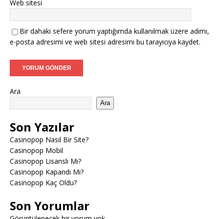
Web sitesi
Bir dahaki sefere yorum yaptığımda kullanılmak üzere adımı,
e-posta adresimi ve web sitesi adresimi bu tarayıcıya kaydet.
Ara
Ara
Son Yazılar
Casinopop Nasıl Bir Site?
Casinopop Mobil
Casinopop Lisanslı Mı?
Casinopop Kapandı Mı?
Casinopop Kaç Oldu?
Son Yorumlar
Görüntülenecek bir yorum yok.