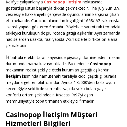
Kalifiye çalışanlarıyla
Casinopop iletişim
noktasında
gösterdiği üstün başarıyla dikkat çekmektedir. The July Sun B.V.
vesilesiyle hakkaniyetli çerçevede oyuncularının karşısına çıkan
elit mekandır. Curacao alanından legalliğini 1668/JAZ rakamıyla
lisanslı yapıda gösteren firmadır. Böylelikle sarımtırak temadaki
etkileyici kuruluşun doğru rotada gittiği aşikardır. Aynı zamanda
hadiselerden uzakta, faal yapıda 7/24 sizlerle birlikte ön alana
çıkmaktadır.
İrtibattaki efektif tarafı sayesinde piyasayı domine eden mekan
durumunda nama kavuşmaktadır. Bu nedenle
Casinopop
mekanının realist şekliyle öteki kurumları geçtiği aşikardır.
İletişim
kısmında namütenahi tarafıyla ciddi çeşitliliği burada
meydana getiren platformdur. Ayrıca 175000’den fazla oyun
seçeneğiyle sektörde sürrealist yapıda vuku bulan gayet
konforlu ortam şeklindedir. Kısacası %97’yi aşan
memnuniyetiyle topa tırmanan etkileyici firmadır.
Casinopop İletişim Müşteri
Hizmetleri Bilgileri