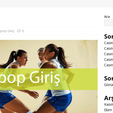
Ara
pop Giriş
0
So
Casin
Casi
Casin
Casi
Casi
So
Görün
Ar
Kası
Ekim