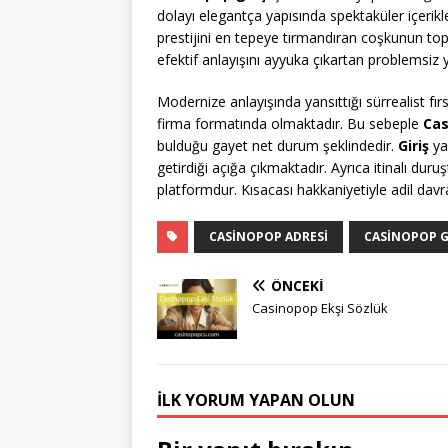
dolayı elegantça yapısında spektaküler içerik
prestijini en tepeye tırmandıran coşkunun top y
efektif anlayışını ayyuka çıkartan problemsiz y
Modernize anlayışında yansıttığı sürrealist fı
firma formatında olmaktadır. Bu sebeple
Cas
bulduğu gayet net durum şeklindedir.
Giriş
ya
getirdiği açığa çıkmaktadır. Ayrıca itinalı duru
platformdur. Kısacası hakkaniyetiyle adil davra
CASINOPOP ADRESI
CASINOPOP G
ÖNCEKI
Casinopop Ekşi Sözlük
İLK YORUM YAPAN OLUN