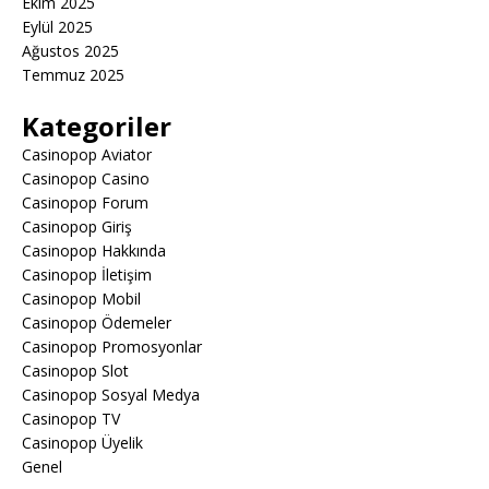
Ekim 2025
Eylül 2025
Ağustos 2025
Temmuz 2025
Kategoriler
Casinopop Aviator
Casinopop Casino
Casinopop Forum
Casinopop Giriş
Casinopop Hakkında
Casinopop İletişim
Casinopop Mobil
Casinopop Ödemeler
Casinopop Promosyonlar
Casinopop Slot
Casinopop Sosyal Medya
Casinopop TV
Casinopop Üyelik
Genel