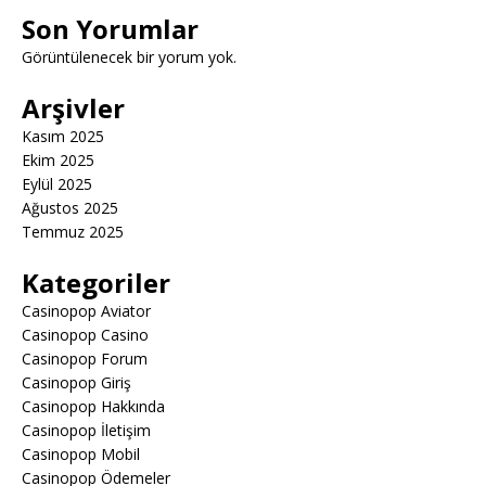
Son Yorumlar
Görüntülenecek bir yorum yok.
Arşivler
Kasım 2025
Ekim 2025
Eylül 2025
Ağustos 2025
Temmuz 2025
Kategoriler
Casinopop Aviator
Casinopop Casino
Casinopop Forum
Casinopop Giriş
Casinopop Hakkında
Casinopop İletişim
Casinopop Mobil
Casinopop Ödemeler