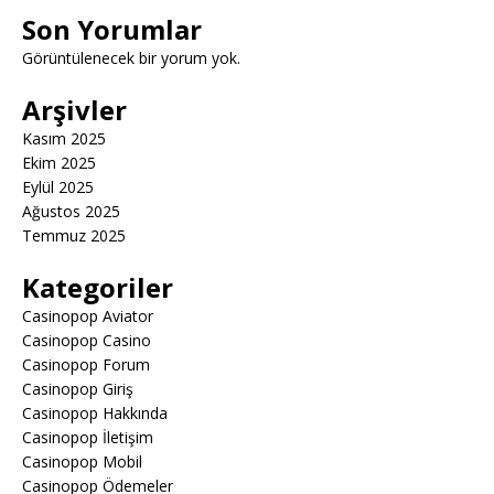
Son Yorumlar
Görüntülenecek bir yorum yok.
Arşivler
Kasım 2025
Ekim 2025
Eylül 2025
Ağustos 2025
Temmuz 2025
Kategoriler
Casinopop Aviator
Casinopop Casino
Casinopop Forum
Casinopop Giriş
Casinopop Hakkında
Casinopop İletişim
Casinopop Mobil
Casinopop Ödemeler